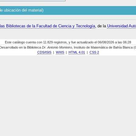
e ubicación del material)
las Bibliotecas de la Facultad de Ciencia y Tecnología
, de la
Universidad Aut
Este catálogo cuenta con 11.829 registros, y fue actualizado el 06/08/2026 a las 06:28
sarrollado en la Biblioteca
Dr. Antonio Monteiro
, Instituto de Matemática de Bahía Blanca
CDS/ISIS
|
WXIS
|
HTML 4.01
|
CSS 2