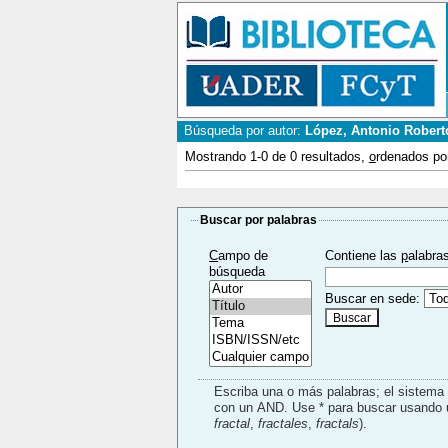
Búsqueda por autor:
López, Antonio Robert
Mostrando 1-0 de 0 resultados,
o
rdenados po
Buscar por palabras
C
ampo de
Contiene las
p
alabra
búsqueda
Buscar en sede:
Escriba una o más palabras; el sistem
fractal
,
fractales
,
fractals
).