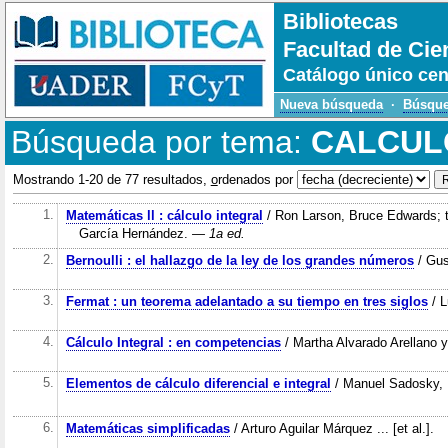
Bibliotecas
Facultad de Cie
Catálogo único cen
Nueva búsqueda
·
Búsque
Búsqueda por tema:
CALCUL
Mostrando 1-20 de 77 resultados,
o
rdenados por
1.
Matemáticas ll : cálculo integral
/ Ron Larson, Bruce Edwards; t
García Hernández.
— 1a ed.
2.
Bernoulli : el hallazgo de la ley de los grandes números
/ Gus
3.
Fermat : un teorema adelantado a su tiempo en tres siglos
/ L
4.
Cálculo Integral : en competencias
/ Martha Alvarado Arellano y
5.
Elementos de cálculo diferencial e integral
/ Manuel Sadosky, 
6.
Matemáticas simplificadas
/ Arturo Aguilar Márquez ... [et al.].