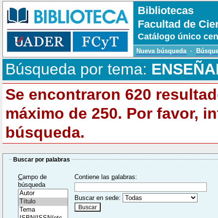
Bibliotecas
Facultad de Cie
Catálogo único cen
Nueva búsqueda
·
Búsque
Búsqueda por tema:
ENSEÑA
Se encontraron
620
resultad
máximo de
250
. Por favor, 
búsqueda.
Buscar por palabras
C
ampo de
Contiene las
p
alabras:
búsqueda
Buscar en sede: