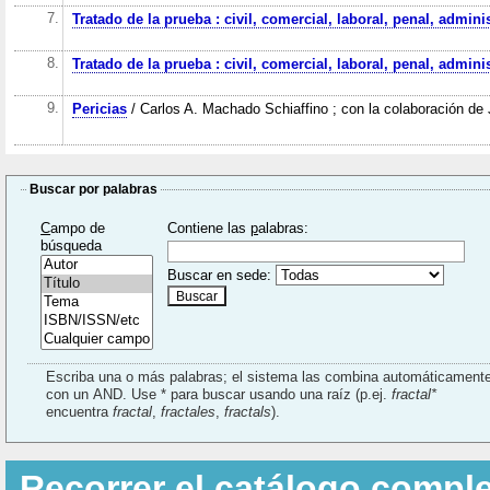
7.
Tratado de la prueba : civil, comercial, laboral, penal, admini
8.
Tratado de la prueba : civil, comercial, laboral, penal, admini
9.
Pericias
/ Carlos A. Machado Schiaffino ; con la colaboración de J
Buscar por palabras
C
ampo de
Contiene las
p
alabras:
búsqueda
Buscar en sede:
Escriba una o más palabras; el sistema las combina automáticament
con un AND. Use * para buscar usando una raíz (p.ej.
fractal*
encuentra
fractal
,
fractales
,
fractals
).
Recorrer el catálogo compl