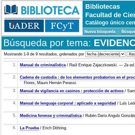
Bibliotecas
Facultad de Cie
Catálogo único cen
Nueva búsqueda
·
Búsque
Búsqueda por tema:
EVIDENC
Mostrando 1-9 de 9 resultados,
o
rdenados por
1.
Manual de criminalística
/ Raúl Enrique Zajaczkowski.
— 2a ed. 
2.
Cadena de custodia : de los elementos probatorios en el pro
Flores, Mauro Hernán Perassi.
3.
Manual de vigilancia en casinos : protección de activos
/ Samu
4.
Manual de lenguaje corporal : aplicado a seguridad
/ Luis Leó
5.
Medicina forense y criminalística
/ Rubén Darío Angulo Gonzál
6.
La Prueba
/ Erich Döhring.