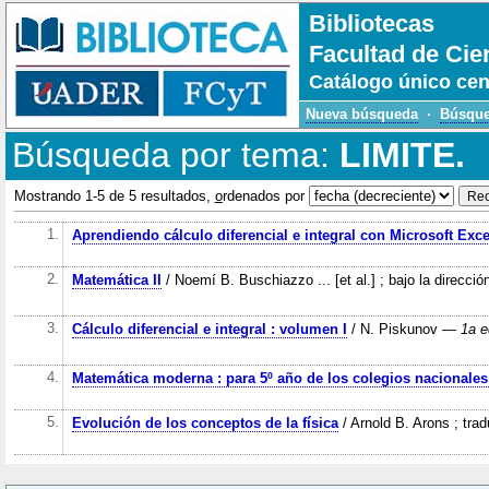
Bibliotecas
Facultad de Cie
Catálogo único cen
Nueva búsqueda
·
Búsque
Búsqueda por tema:
LIMITE.
Mostrando 1-5 de 5 resultados,
o
rdenados por
1.
Aprendiendo cálculo diferencial e integral con Microsoft Exce
2.
Matemática II
/ Noemí B. Buschiazzo ... [et al.] ; bajo la direcci
3.
Cálculo diferencial e integral : volumen I
/ N. Piskunov
— 1a e
4.
Matemática moderna : para 5º año de los colegios nacionales 
5.
Evolución de los conceptos de la física
/ Arnold B. Arons ; tra