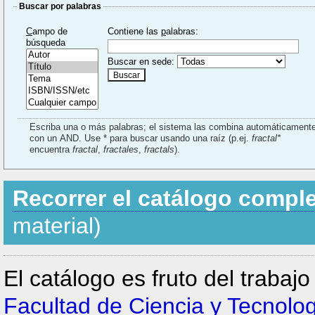
Buscar por palabras
C
ampo de
Contiene las
p
alabras:
búsqueda
Buscar en sede:
Escriba una o más palabras; el sistema las combina automáticament
con un AND. Use * para buscar usando una raíz (p.ej.
fractal*
encuentra
fractal
,
fractales
,
fractals
).
Recorrer el catálogo compl
material)
El catálogo es fruto del trabaj
Facultad de Ciencia y Tecnolo