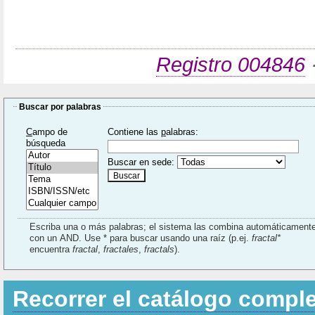
Registro 004846
·
Buscar por palabras
C
ampo de
Contiene las
p
alabras:
búsqueda
Buscar en sede:
Escriba una o más palabras; el sistema las combina automáticament
con un AND. Use * para buscar usando una raíz (p.ej.
fractal*
encuentra
fractal
,
fractales
,
fractals
).
Recorrer el catálogo compl