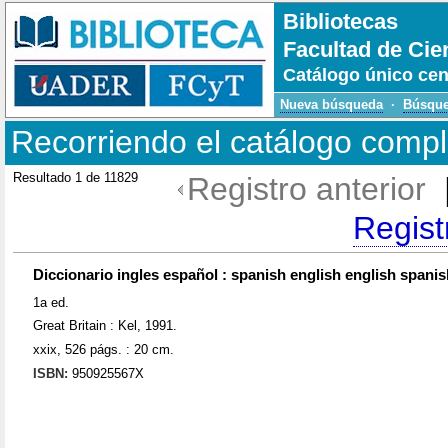
Bibliotecas
Facultad de Cie
Catálogo único cen
Nueva búsqueda
·
Búsque
Recorriendo el catálogo compl
Resultado 1 de 11829
Registro anterior
Regis
Diccionario ingles español : spanish english english spanis
1a ed.
Great Britain : Kel, 1991.
xxix, 526 págs. : 20 cm.
ISBN:
950925567X