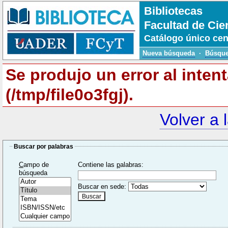
Bibliotecas
Facultad de Cie
Catálogo único cen
Nueva búsqueda
·
Búsque
Se produjo un error al inten
(/tmp/file0o3fgj).
Volver a 
Buscar por palabras
C
ampo de
Contiene las
p
alabras:
búsqueda
Buscar en sede: