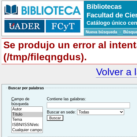
Bibliotecas
Facultad de Cie
Catálogo único cen
Nueva búsqueda
·
Búsque
Se produjo un error al inten
(/tmp/fileqngdus).
Volver a 
Buscar por palabras
C
ampo de
Contiene las
p
alabras:
búsqueda
Buscar en sede: