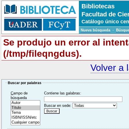
Bibliotecas
Facultad de Cie
Catálogo único cen
Nueva búsqueda
·
Búsque
Se produjo un error al inten
(/tmp/fileqngdus).
Volver a 
Buscar por palabras
C
ampo de
Contiene las
p
alabras:
búsqueda
Buscar en sede: