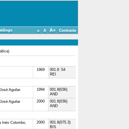
A+
atálogo
A
Contraste
A-
áfica)
1969
001.8 :54
REI
1994
001.8(036)
José Aguilar.
AND
2000
001.8(036)
José Aguilar
AND
2000
001.8(075.3)
sa Inés Colombo,
BIS