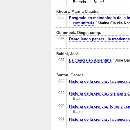
Estrada.
— 1a. ed.
Khoury, Marina Claudia.
985.
Posgrado en metodología de la in
comunitaria
/ Marina Claudia Kho
Golombek, Diego, comp.
986.
Demoliendo papers : la trastienda 
Babini, José.
987.
La ciencia en Argentina
/ José Bab
Sarton, George.
988.
Historia de la ciencia : la ciencia
989.
Historia de la ciencia : ciencia y 
Babini.
990.
Historia de la ciencia. Tomo 3 : ci
Babini.
991.
Historia de la ciencia : la ciencia