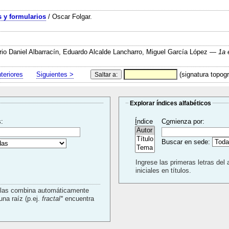
 y formularios
/ Oscar Folgar.
io Daniel Albarracín, Eduardo Alcalde Lancharro, Miguel García López
— 1a 
teriores
Siguientes >
(signatura topogr
Explorar índices alfabéticos
s:
Í
ndice
C
o
mienza por:
Buscar en sede:
Ingrese las primeras letras del 
iniciales en títulos.
a las combina automáticamente
con un AND. Use * para buscar usando una raíz (p.ej.
fractal*
encuentra