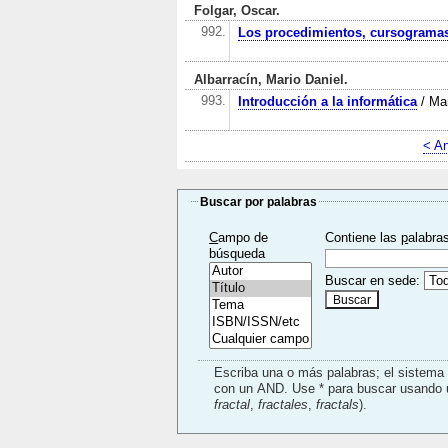
Folgar, Oscar.
992.
Los procedimientos, cursogramas
Albarracín, Mario Daniel.
993.
Introducción a la informática
/ Mar
< An
Buscar por palabras
C
ampo de
Contiene las
p
alabra
búsqueda
Buscar en sede:
Escriba una o más palabras; el sistem
fractal
,
fractales
,
fractals
).