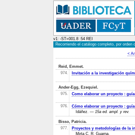
v1: -ST=001.8 :54 REI
Recorriendo el catálogo completo, por orden de
< An
Reid, Emmet.
974.
Invitación a la investigación quím
Ander-Egg, Ezequiel.
975.
Como elaborar un proyecto : guía 
976.
Cómo elaborar un proyecto : guía 
Idáñez.
— 15a ed. ampl. y rev.
Bisso, Patricia.
977.
Proyectos y metodologías de la i
Mirta C. R. Guarna.