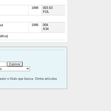
1988
003.63
FOL
1996
004
ed.
A34
áfica)
autor o título que busca. Omita artículos