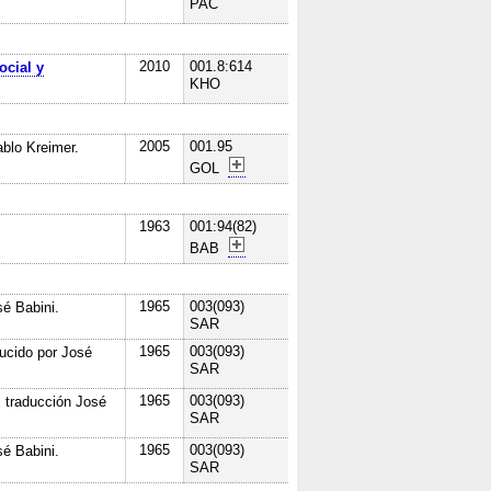
PAC
2010
001.8:614
ocial y
KHO
2005
001.95
blo Kreimer.
GOL
1963
001:94(82)
BAB
1965
003(093)
sé Babini.
SAR
1965
003(093)
ucido por José
SAR
1965
003(093)
 traducción José
SAR
1965
003(093)
sé Babini.
SAR