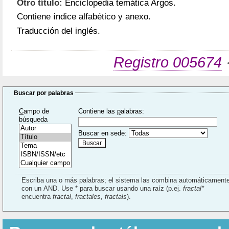
Otro título:
Enciclopedia temática Argos.
Contiene índice alfabético y anexo.
Traducción del inglés.
Registro 005674
·
Buscar por palabras
C
ampo de
Contiene las
p
alabras:
búsqueda
Buscar en sede:
Escriba una o más palabras; el sistema las combina automáticament
con un AND. Use * para buscar usando una raíz (p.ej.
fractal*
encuentra
fractal
,
fractales
,
fractals
).