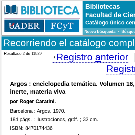
Bibliotecas
Facultad de Cie
Catálogo único cen
Nueva búsqueda
·
Búsque
Recorriendo el catálogo compl
Resultado 2 de 11829
Registro
a
nterior
Regis
Argos : enciclopedia temática. Volumen 16,
inerte, materia viva
por Roger Caratini.
Barcelona : Argos, 1970.
184 págs. : ilustraciones, gráf. ; 32 cm.
ISBN:
8470174436