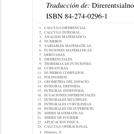
Traducción de:
Direrentsialno
ISBN 84-274-0296-1
1.
CALCULO DIFERENCIAL.
2.
CALCULO INTEGRAL.
3.
ANALISIS MATEMATICO.
4.
NUMEROS.
5.
VARIABLES MATEMATICAS.
6.
FUNCIONES MATEMATICAS.
7.
DERIVADAS.
8.
DIFERENCIALES.
9.
TEOREMAS DE FUNCIONES.
10.
CURVATURAS.
11.
NUMEROS COMPLEJOS.
12.
POLINOMIOS.
13.
GEOMETRIA DEL ESPACIO.
14.
INTEGRAL DEFINIDA.
15.
INTEGRAL INDEFINIDA.
16.
ECUACIONES DIFERENCIALES.
17.
INTEGRALES MULTIPLES.
18.
INTEGRALES CURVILINEAS.
19.
INTEGRALES DE SUPERFICIE.
20.
SERIES MATEMATICAS.
21.
SERIES DE FOURIER.
22.
APLICACION FISICA.
23.
CALCULO OPERACIONAL.
I.
Piskunov, N.