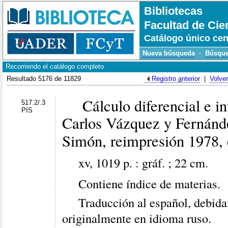
Bibliotecas
Facultad de Cie
Catálogo único cen
Nueva búsqueda
·
Búsque
Recorriendo el catálogo completo
Resultado 5176 de 11829
Registro
a
nterior
|
Volver
Cálculo diferencial e inte
517.2/.3
PIS
Carlos Vázquez y Fernánde
Simón, reimpresión 1978,
xv, 1019 p. : gráf. ; 22 cm.
Contiene índice de materias.
Traducción al español, debida
originalmente en idioma ruso.