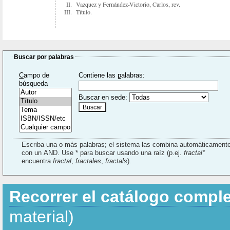
II.
Vazquez y Fernández-Victorio, Carlos, rev.
III.
Título.
Buscar por palabras
C
ampo de
Contiene las
p
alabras:
búsqueda
Buscar en sede:
Escriba una o más palabras; el sistema las combina automáticament
con un AND. Use * para buscar usando una raíz (p.ej.
fractal*
encuentra
fractal
,
fractales
,
fractals
).
Recorrer el catálogo compl
material)