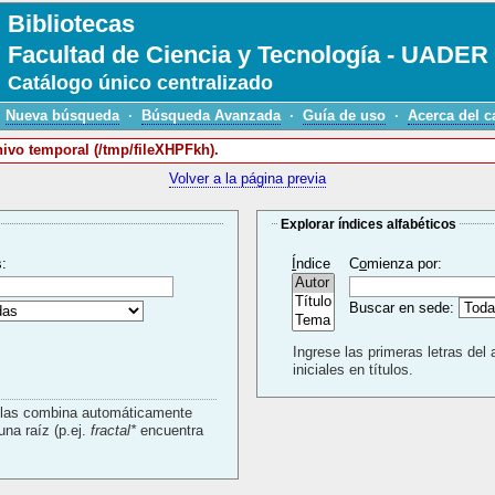
Bibliotecas
Facultad de Ciencia y Tecnología - UADER
Catálogo único centralizado
Nueva búsqueda
·
Búsqueda Avanzada
·
Guía de uso
·
Acerca del c
chivo temporal (/tmp/fileXHPFkh).
Volver a la página previa
Explorar índices alfabéticos
s:
Í
ndice
C
o
mienza por:
Buscar en sede:
Ingrese las primeras letras del 
iniciales en títulos.
a las combina automáticamente
con un AND. Use * para buscar usando una raíz (p.ej.
fractal*
encuentra