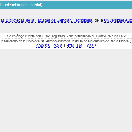
e ubicación del material)
las Bibliotecas de la Facultad de Ciencia y Tecnología
, de la
Universidad Aut
Este catálogo cuenta con 11.829 registros, y fue actualizado el 06/08/2026 a las 06:28
sarrollado en la Biblioteca
Dr. Antonio Monteiro
, Instituto de Matemática de Bahía Blanca
CDS/ISIS
|
WXIS
|
HTML 4.01
|
CSS 2