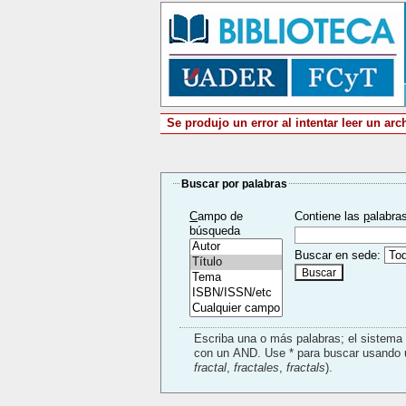
Se produjo un error al intentar leer un ar
Buscar por palabras
C
ampo de
Contiene las
p
alabra
búsqueda
Buscar en sede:
Escriba una o más palabras; el sistem
fractal
,
fractales
,
fractals
).