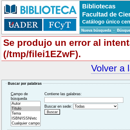
Bibliotecas
Facultad de Cie
Catálogo único cen
Nueva búsqueda
·
Búsque
Se produjo un error al inten
(/tmp/filei1EZwF).
Volver a 
Buscar por palabras
C
ampo de
Contiene las
p
alabras:
búsqueda
Buscar en sede: