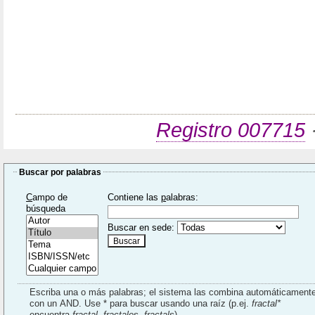
Registro 007715
·
Buscar por palabras
C
ampo de
Contiene las
p
alabras:
búsqueda
Buscar en sede:
Escriba una o más palabras; el sistema las combina automáticament
con un AND. Use * para buscar usando una raíz (p.ej.
fractal*
encuentra
fractal
,
fractales
,
fractals
).