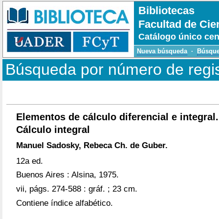
Bibliotecas
Facultad de Cie
Catálogo único cen
Nueva búsqueda
·
Búsque
Búsqueda por número de regi
Elementos de cálculo diferencial e integral.
Cálculo integral
Manuel Sadosky, Rebeca Ch. de Guber.
12a ed.
Buenos Aires : Alsina, 1975.
vii, págs. 274-588 : gráf. ; 23 cm.
Contiene índice alfabético.