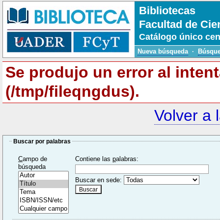
Bibliotecas
Facultad de Cie
Catálogo único cen
Nueva búsqueda
·
Búsque
Se produjo un error al inten
(/tmp/fileqngdus).
Volver a 
Buscar por palabras
C
ampo de
Contiene las
p
alabras:
búsqueda
Buscar en sede: