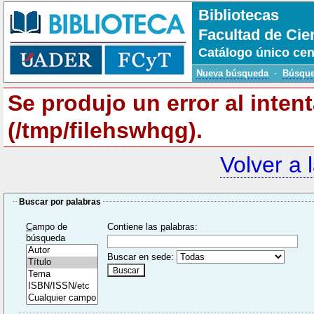
Bibliotecas
Facultad de Cie
Catálogo único cen
Nueva búsqueda
·
Búsque
Se produjo un error al inten
(/tmp/filehswhqg).
Volver a 
Buscar por palabras
C
ampo de
Contiene las
p
alabras:
búsqueda
Buscar en sede: