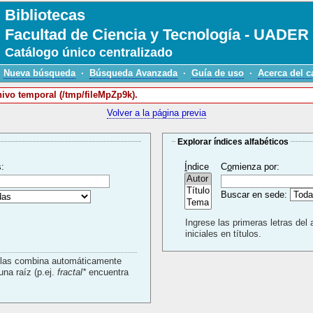
Bibliotecas
Facultad de Ciencia y Tecnología - UADER
Catálogo único centralizado
Nueva búsqueda
·
Búsqueda Avanzada
·
Guía de uso
·
Acerca del c
hivo temporal (/tmp/fileMpZp9k).
Volver a la página previa
Explorar índices alfabéticos
s:
Í
ndice
C
o
mienza por:
Buscar en sede:
Ingrese las primeras letras del 
iniciales en títulos.
a las combina automáticamente
con un AND. Use * para buscar usando una raíz (p.ej.
fractal*
encuentra