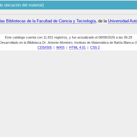
e ubicación del material)
las Bibliotecas de la Facultad de Ciencia y Tecnología
, de la
Universidad Aut
Este catálogo cuenta con 11.831 registros, y fue actualizado el 08/08/2026 a las 06:28
sarrollado en la Biblioteca
Dr. Antonio Monteiro
, Instituto de Matemática de Bahía Blanca
CDS/ISIS
|
WXIS
|
HTML 4.01
|
CSS 2