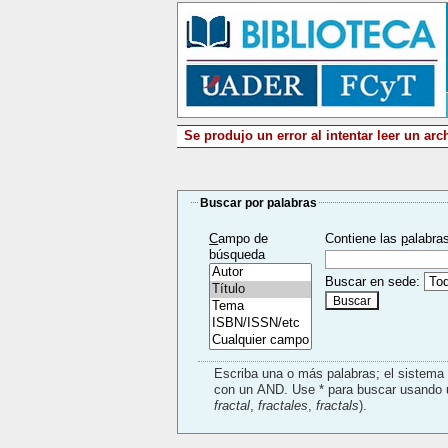
Se produjo un error al intentar leer un arc
Buscar por palabras
C
ampo de
Contiene las
p
alabra
búsqueda
Buscar en sede:
Escriba una o más palabras; el sistem
fractal
,
fractales
,
fractals
).