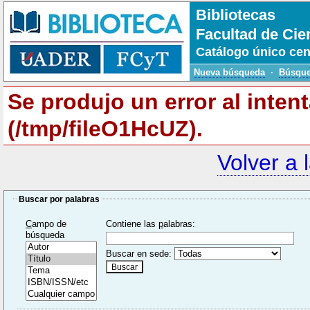
Bibliotecas
Facultad de Cie
Catálogo único cen
Nueva búsqueda
·
Búsque
Se produjo un error al inten
(/tmp/fileO1HcUZ).
Volver a 
Buscar por palabras
C
ampo de
Contiene las
p
alabras:
búsqueda
Buscar en sede: