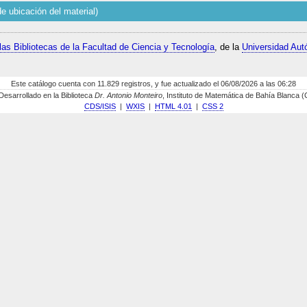
e ubicación del material)
las Bibliotecas de la Facultad de Ciencia y Tecnología
, de la
Universidad Aut
Este catálogo cuenta con 11.829 registros, y fue actualizado el 06/08/2026 a las 06:28
sarrollado en la Biblioteca
Dr. Antonio Monteiro
, Instituto de Matemática de Bahía Blanca
CDS/ISIS
|
WXIS
|
HTML 4.01
|
CSS 2