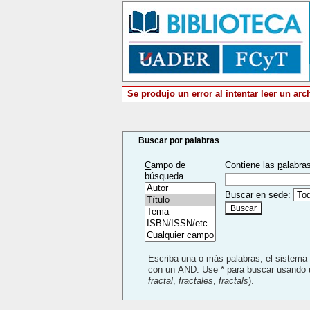
Se produjo un error al intentar leer un arc
Buscar por palabras
C
ampo de
Contiene las
p
alabra
búsqueda
Buscar en sede:
Escriba una o más palabras; el sistem
fractal
,
fractales
,
fractals
).