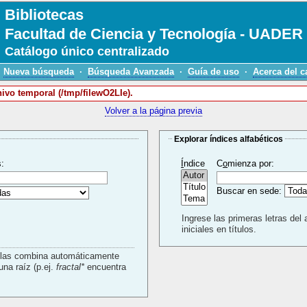
Bibliotecas
Facultad de Ciencia y Tecnología - UADER
Catálogo único centralizado
Nueva búsqueda
·
Búsqueda Avanzada
·
Guía de uso
·
Acerca del c
hivo temporal (/tmp/filewO2LIe).
Volver a la página previa
Explorar índices alfabéticos
s:
Í
ndice
C
o
mienza por:
Buscar en sede:
Ingrese las primeras letras del 
iniciales en títulos.
a las combina automáticamente
con un AND. Use * para buscar usando una raíz (p.ej.
fractal*
encuentra