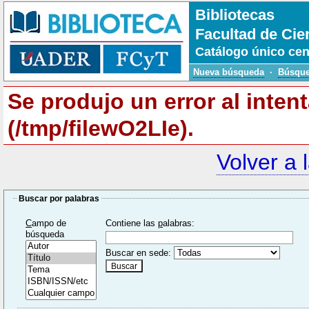
Bibliotecas
Facultad de Cie
Catálogo único cen
Nueva búsqueda
·
Búsque
Se produjo un error al inten
(/tmp/filewO2LIe).
Volver a 
Buscar por palabras
C
ampo de
Contiene las
p
alabras:
búsqueda
Buscar en sede: