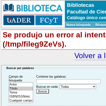
Bibliotecas
Facultad de Cie
Catálogo único cen
Nueva búsqueda
·
Búsque
Se produjo un error al inten
(/tmp/fileg9ZeVs).
Volver a 
Buscar por palabras
C
ampo de
Contiene las
p
alabras:
búsqueda
Buscar en sede: