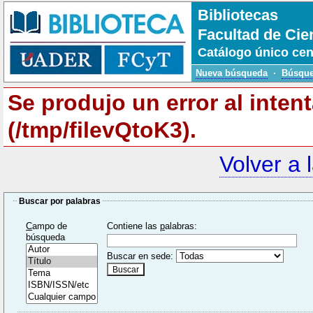
Bibliotecas
Facultad de Cie
Catálogo único cen
Nueva búsqueda
·
Búsque
Se produjo un error al inten
(/tmp/filevQtoK3).
Volver a 
Buscar por palabras
C
ampo de
Contiene las
p
alabras:
búsqueda
Buscar en sede: