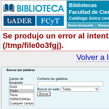
Bibliotecas
Facultad de Cie
Catálogo único cen
Nueva búsqueda
·
Búsque
Se produjo un error al inten
(/tmp/file0o3fgj).
Volver a 
Buscar por palabras
C
ampo de
Contiene las
p
alabras:
búsqueda
Buscar en sede: