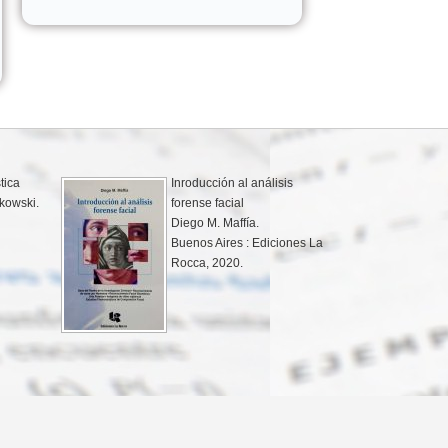
Práctica de la prueba :
ciales y
teoría y práctica
res en la
Víctor De Santo.
y
Buenos Aires : Ediciones
DyD, 2020.
David E.