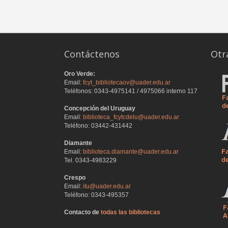
Contáctenos
Otr
Oro Verde:
Email:
fcyt_bibliotecaov@uader.edu.ar
Teléfonos: 0343-4975141 / 4975066 interno 117
Concepción del Uruguay
Email:
biblioteca_fcytcdelu@uader.edu.ar
Teléfono: 03442-431442
Diamante
Email:
biblioteca.diamante@uader.edu.ar
Tel. 0343-4983229
Crespo
Email:
itu@uader.edu.ar
Teléfono: 0343-495357
Contacto de
todas las bibliotecas