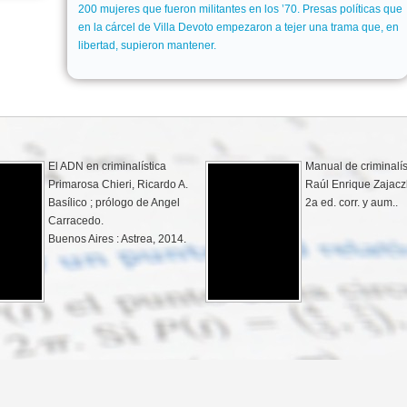
200 mujeres que fueron militantes en los ’70. Presas políticas que
en la cárcel de Villa Devoto empezaron a tejer una trama que, en
libertad, supieron mantener.
Las ciencias forenses y los
derechos humanos en
Ecuaciones diferen
Argentina
problemas con valo
Emma Virginia Créimer.
frontera : cómputo 
Buenos Aires : Maipue,
modelado
2019.
C. Henry Edwards, 
Penney
4a ed.
México : Pearson
Educación, 2009.