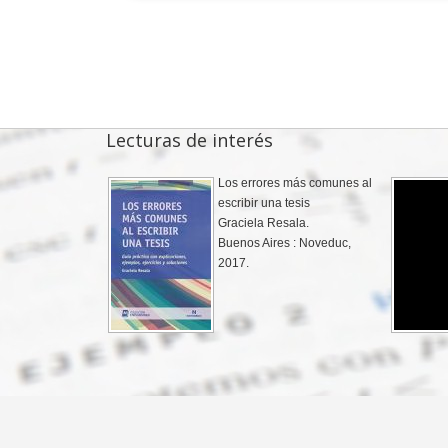
Lecturas de interés
Inroducción al análisis
forense facial
Diego M. Maffía.
Buenos Aires : Ediciones La
Rocca, 2020.