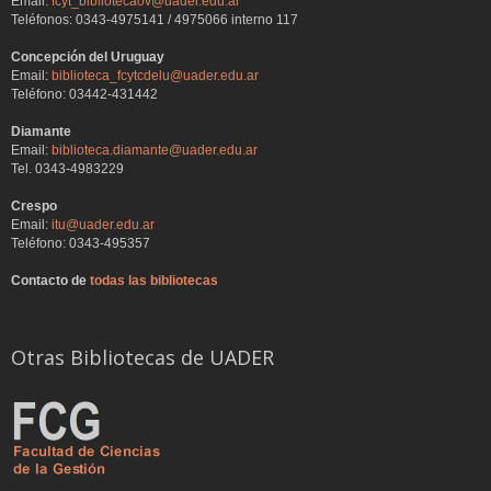
Email:
fcyt_bibliotecaov@uader.edu.ar
Teléfonos: 0343-4975141 / 4975066 interno 117
Concepción del Uruguay
Email:
biblioteca_fcytcdelu@uader.edu.ar
Teléfono: 03442-431442
Diamante
Email:
biblioteca.diamante@uader.edu.ar
Tel. 0343-4983229
Crespo
Email:
itu@uader.edu.ar
Teléfono: 0343-495357
Contacto de
todas las bibliotecas
Otras Bibliotecas de UADER