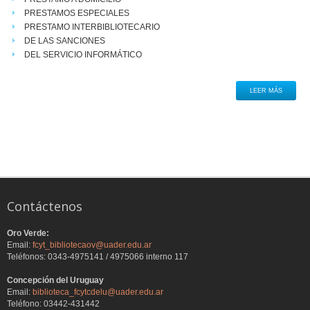
PRESTAMOS ESPECIALES
PRESTAMO INTERBIBLIOTECARIO
DE LAS SANCIONES
DEL SERVICIO INFORMÁTICO
LEER MÁS
Contáctenos
Oro Verde:
Email:
fcyt_bibliotecaov@uader.edu.ar
Teléfonos: 0343-4975141 / 4975066 interno 117
Concepción del Uruguay
Email:
biblioteca_fcytcdelu@uader.edu.ar
Teléfono: 03442-431442