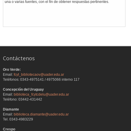
una o varias fuentes, con el fin de obtener respuestas pertinentes.
Contáctenos
Oro Verde:
Email:
fcyt_bibliotecaov@uader.edu.ar
Teléfonos: 0343-4975141 / 4975066 interno 117
Concepción del Uruguay
Email:
biblioteca_fcytcdelu@uader.edu.ar
Teléfono: 03442-431442
Diamante
Email:
biblioteca.diamante@uader.edu.ar
Tel. 0343-4983229
Crespo